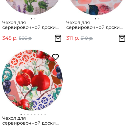
Чехол для
Чехол для
сервировочной доски
сервировочной доски
"Лавандовое
"Гортензия розовая"
настроение"
345 р.
311 р.
566 р.
510 р.
Чехол для
сервировочной доски
"Гранат"