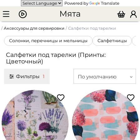
Powered by
Translate
Мята
Аксессуары для сервировки
Салфетки под тарелки
Солонки, перечницы и мельницы
Салфетницы
К
Салфетки под тарелки (Принты:
Цветочный)
Фильтры
По умолчанию
1