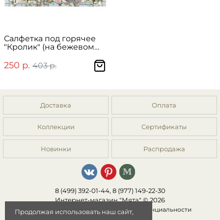
Салфетка под горячее
"Кролик" (на бежевом
фоне)
250 р.
403 р.
Доставка
Оплата
Коллекции
Сертификаты
Новинки
Распродажа
8 (499) 392-01-44, 8 (977) 149-22-30
Интернет-магазин "Мята" © 2026
Публичная оферта
|
Политика конфиденциальности
Продолжая использовать наш сайт,