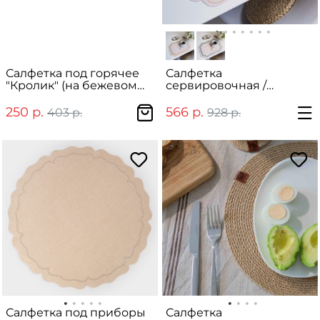
Салфетка под горячее
Салфетка
"Кролик" (на бежевом
сервировочная /
фоне)
салфетка под тарелку
фигурная
250 р.
566 р.
403 р.
928 р.
Салфетка под приборы
Салфетка