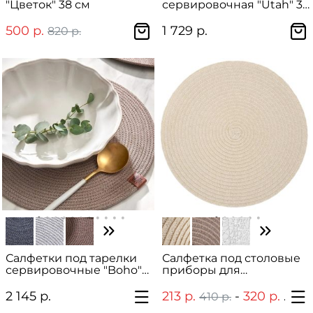
"Цветок" 38 см
сервировочная "Utah" 32
см из джута
500 р.
1 729 р.
820 р.
Салфетки под тарелки
Салфетка под столовые
сервировочные "Boho"
приборы для
30 см
сервировки стола
"Комфорт" 38 см
2 145 р.
213 р.
-
320 р.
410 р.
615 р