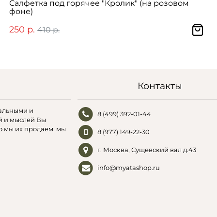
Салфетка под горячее "Кролик" (на розовом
фоне)
250 р.
410 р.
Контакты
альными и
8 (499) 392-01-44
й и мыслей Вы
о мы их продаем, мы
8 (977) 149-22-30
г. Москва, Сущевский вал д.43
info@myatashop.ru